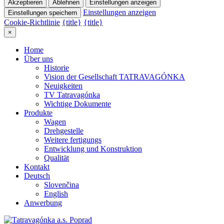
Akzeptieren
Ablehnen
Einstellungen anzeigen
Einstellungen anzeigen
Einstellungen speichern
Cookie-Richtlinie
{title}
{title}
×
Home
Über uns
Historie
Vision der Gesellschaft TATRAVAGÓNKA
Neuigkeiten
TV Tatravagónka
Wichtige Dokumente
Produkte
Wagen
Drehgestelle
Weitere fertigungs
Entwicklung und Konstruktion
Qualität
Kontakt
Deutsch
Slovenčina
English
Anwerbung