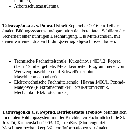
Familien,
Arbeitsschutzausrüstung.
Tatravagónka a. s. Poprad
ist seit September 2016 ein Teil des
dualen Bildungssystems und garantiert den beteiligten Schülern die
Sicherheit einer künftigen Beschäftigung. Die Mittelschulen, mit
denen wir einen dualen Bildungsvertrag abgeschlossen haben:
Technische Fachmittelschule, Kukučínova 483/12, Poprad
(Lehr-/ Studiengebiete: Metallbearbeiter, Programmierer von
Werkzeugmaschinen und Schweißmaschinen,
Maschinenmechaniker),
Elektrotechnische Fachmittelschule, Hlavná 1400/1, Poprad-
Matejovce (Elektromechaniker – Starkstromtechnik,
Mechaniker Elektrotechniker).
Tatravagónka a. s. Poprad,
Betriebsstätte
Trebišov
befindet sich
im dualen Bildungssystem mit der Kirchlichen Fachmittelschule St.
Jozafát, Komenského 1963/ 10, Trebišov (Studiengebiet
Maschinenmechaniker). Weitere Informationen zur dualen