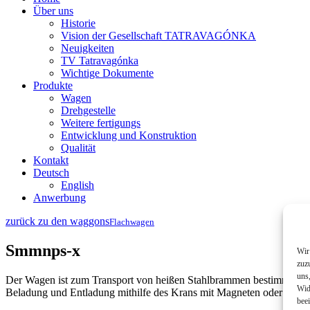
Über uns
Historie
Vision der Gesellschaft TATRAVAGÓNKA
Neuigkeiten
TV Tatravagónka
Wichtige Dokumente
Produkte
Wagen
Drehgestelle
Weitere fertigungs
Entwicklung und Konstruktion
Qualität
Kontakt
Deutsch
English
Anwerbung
zurück zu den waggons
Flachwagen
Smmnps-x
Wir
zuz
uns
Der Wagen ist zum Transport von heißen Stahlbrammen bestimmt. Der 
Wid
Beladung und Entladung mithilfe des Krans mit Magneten oder Greife
beei