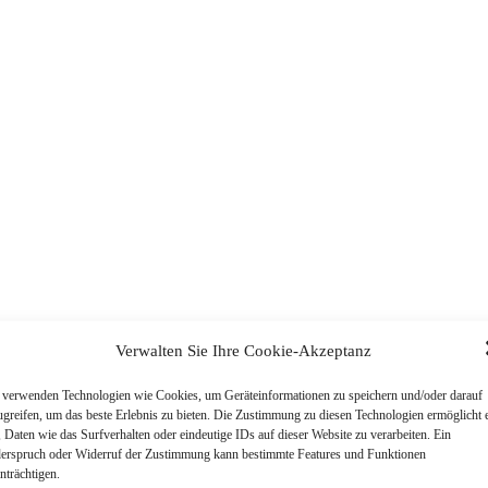
Verwalten Sie Ihre Cookie-Akzeptanz
 verwenden Technologien wie Cookies, um Geräteinformationen zu speichern und/oder darauf
ugreifen, um das beste Erlebnis zu bieten. Die Zustimmung zu diesen Technologien ermöglicht 
, Daten wie das Surfverhalten oder eindeutige IDs auf dieser Website zu verarbeiten. Ein
Wagen ist für die Temperaturen bis zu –40 °C ausgelegt.
erspruch oder Widerruf der Zustimmung kann bestimmte Features und Funktionen
r.
nträchtigen.