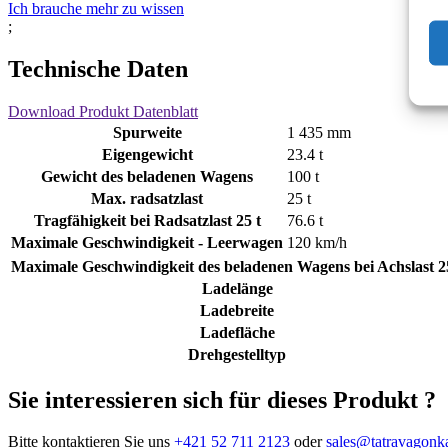
Ich brauche mehr zu wissen
;
Technische Daten
Download Produkt Datenblatt
Spurweite
1 435 mm
Eigengewicht
23.4 t
Gewicht des beladenen Wagens
100 t
Max. radsatzlast
25 t
Tragfähigkeit bei Radsatzlast 25 t
76.6 t
Maximale Geschwindigkeit - Leerwagen
120 km/h
Maximale Geschwindigkeit des beladenen Wagens bei Achslast 2
Ladelänge
Ladebreite
Ladefläche
Drehgestelltyp
Sie interessieren sich für dieses Produkt ?
Bitte kontaktieren Sie uns
+421 52 711 2123
oder
sales@tatravagonk